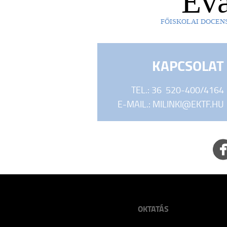
Év
FŐISKOLAI DOCEN
KAPCSOLAT
TEL.: 36 520-400/4164
E-MAIL.:
MILINKI@EKTF.HU
OKTATÁS