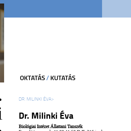
OKTATÁS
/
KUTATÁS
.
DR. MILINKI ÉVA
>
i
Dr. Milinki Éva
Biológiai Intézet Állattani Tanszék