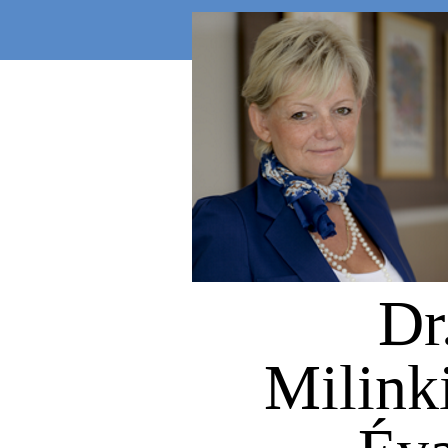
Dr
Milink